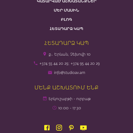
ԿԱՏԱՐՎԱԾ ԱՇԽԱՏԱՆՔՆԵՐ
ՄԵՐ ՄԱՍԻՆ
ԲԼՈԳ
ՀԵՏԱԴԱՐՁ ԿԱՊ
ՀԵՏԱԴԱՐՁ ԿԱՊ
ք․ Երևան, Չեխովի 10
+374 55 44 20 29; +374 95 44 20 29
info@studioav.am
ՄԵՆՔ ԱՇԽԱՏՈՒՄ ԵՆՔ
երկուշաբթի - ուրբաթ
10։00 - 17։30