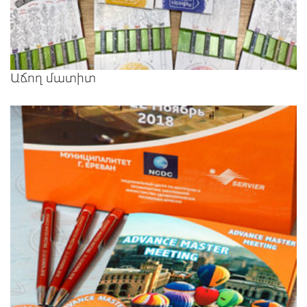
Աճող մատիտ