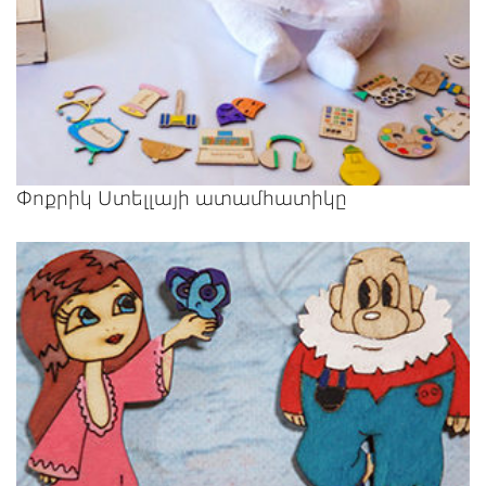
Փոքրիկ Ստելլայի ատամհատիկը