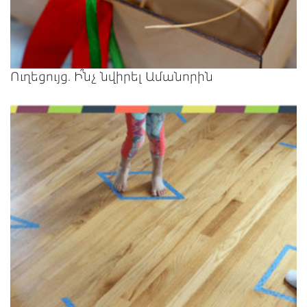
Ուղեցույց. Ի՞նչ նվիրել Ամանորին