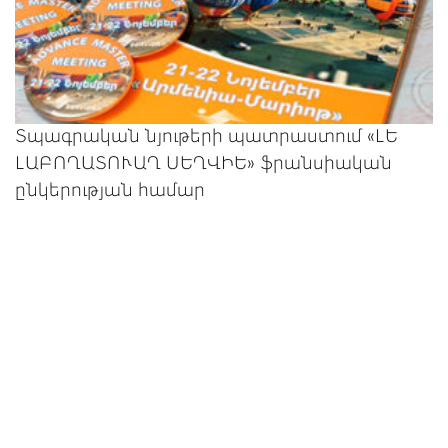
Տպագրական նյութերի պատրաստում «ԼԵ
ԼԱԲՈՂԱՏՈՒԱՂ ՍԵՂՎԻԵ» ֆրանսիական
ընկերության համար