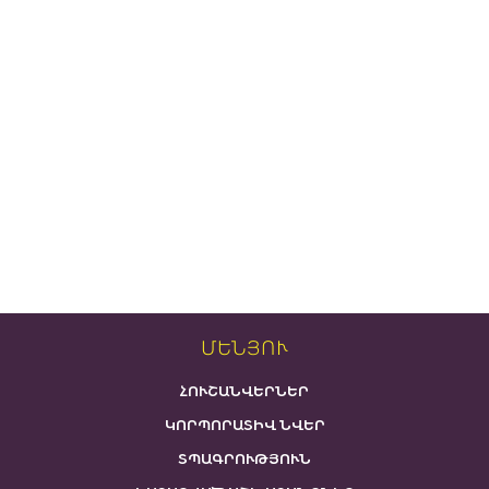
ՄԵՆՅՈՒ
ՀՈՒՇԱՆՎԵՐՆԵՐ
ԿՈՐՊՈՐԱՏԻՎ ՆՎԵՐ
ՏՊԱԳՐՈՒԹՅՈՒՆ