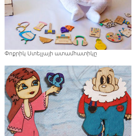
Փոքրիկ Ստելլայի ատամհատիկը