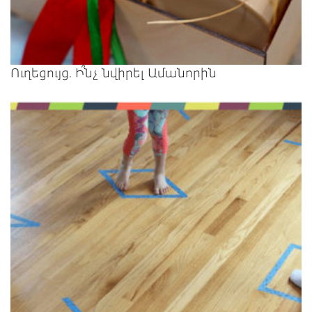
Ուղեցույց. Ի՞նչ նվիրել Ամանորին