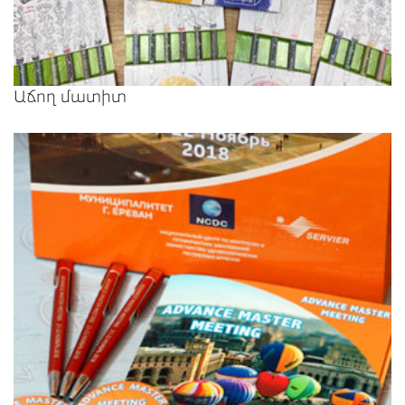
Աճող մատիտ