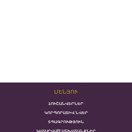
ՄԵՆՅՈՒ
ՀՈՒՇԱՆՎԵՐՆԵՐ
ԿՈՐՊՈՐԱՏԻՎ ՆՎԵՐ
ՏՊԱԳՐՈՒԹՅՈՒՆ
ԿԱՏԱՐՎԱԾ ԱՇԽԱՏԱՆՔՆԵՐ