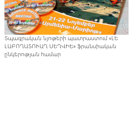
Տպագրական նյութերի պատրաստում «ԼԵ
ԼԱԲՈՂԱՏՈՒԱՂ ՍԵՂՎԻԵ» ֆրանսիական
ընկերության համար