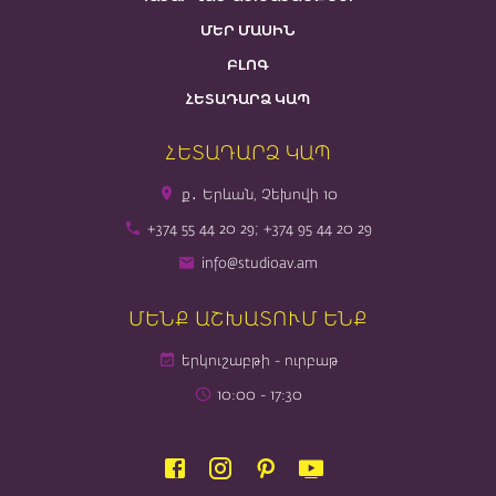
ՄԵՐ ՄԱՍԻՆ
ԲԼՈԳ
ՀԵՏԱԴԱՐՁ ԿԱՊ
ՀԵՏԱԴԱՐՁ ԿԱՊ
ք․ Երևան, Չեխովի 10
+374 55 44 20 29; +374 95 44 20 29
info@studioav.am
ՄԵՆՔ ԱՇԽԱՏՈՒՄ ԵՆՔ
երկուշաբթի - ուրբաթ
10։00 - 17։30