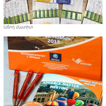
Աճող մատիտ