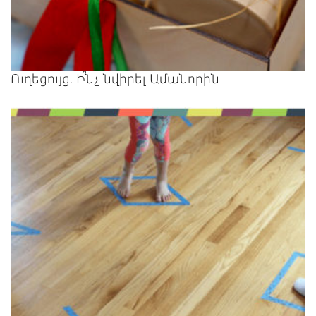
Ուղեցույց. Ի՞նչ նվիրել Ամանորին