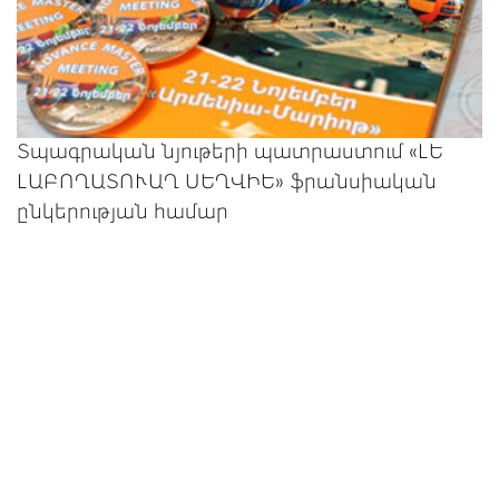
Տպագրական նյութերի պատրաստում «ԼԵ
ԼԱԲՈՂԱՏՈՒԱՂ ՍԵՂՎԻԵ» ֆրանսիական
ընկերության համար