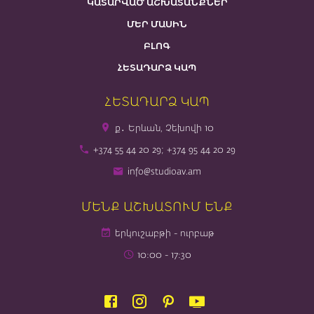
ԿԱՏԱՐՎԱԾ ԱՇԽԱՏԱՆՔՆԵՐ
ՄԵՐ ՄԱՍԻՆ
ԲԼՈԳ
ՀԵՏԱԴԱՐՁ ԿԱՊ
ՀԵՏԱԴԱՐՁ ԿԱՊ
ք․ Երևան, Չեխովի 10
+374 55 44 20 29; +374 95 44 20 29
info@studioav.am
ՄԵՆՔ ԱՇԽԱՏՈՒՄ ԵՆՔ
երկուշաբթի - ուրբաթ
10։00 - 17։30