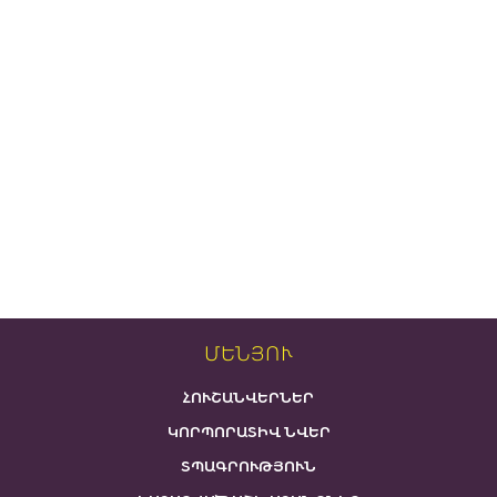
ՄԵՆՅՈՒ
ՀՈՒՇԱՆՎԵՐՆԵՐ
ԿՈՐՊՈՐԱՏԻՎ ՆՎԵՐ
ՏՊԱԳՐՈՒԹՅՈՒՆ