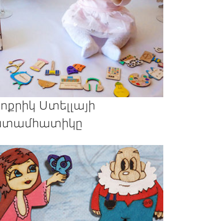
ոքրիկ Ստելլայի
տամհատիկը