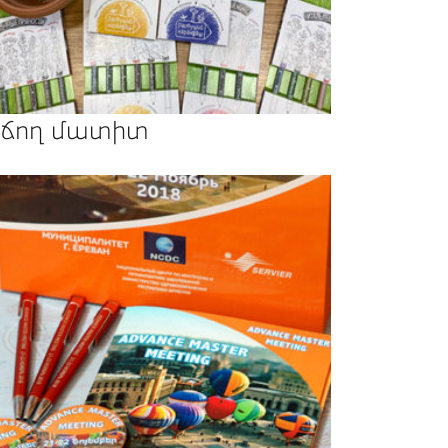
ճող մատիտ