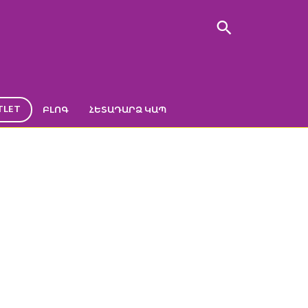
TLET
ԲԼՈԳ
ՀԵՏԱԴԱՐՁ ԿԱՊ
 ԲՆԱԿԱՆ
-օրգանայզեր բնական մամուռով