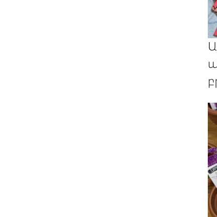
Ա
պ
բ