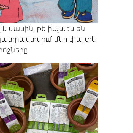
յն մասին, թե ինչպես են
ատրաստվում մեր փայտե
րոշները