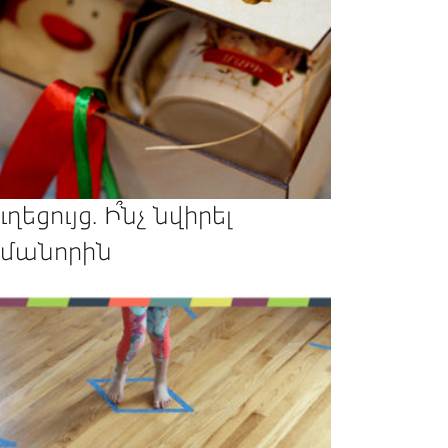
ւղեցույց. Ի՞նչ նվիրել
մանորին