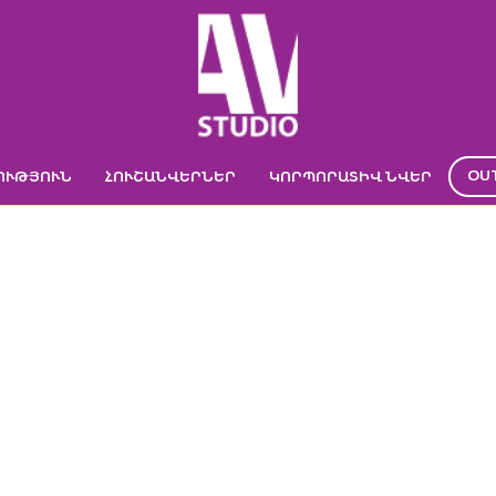
OU
ՈՒԹՅՈՒՆ
ՀՈՒՇԱՆՎԵՐՆԵՐ
ԿՈՐՊՈՐԱՏԻՎ ՆՎԵՐ
ՅՑ-ՕՐԳԱՆԱՅԶԵՐ
ՄԱՄՈՒՌՈՎ
Ր
->
ՕՐԱՑՈՒՅՑ
->
Օրացույց-օրգանայզեր բնական մամուռով
->
Օրացույց