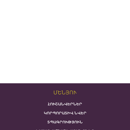
ՄԵՆՅՈՒ
ՀՈՒՇԱՆՎԵՐՆԵՐ
ԿՈՐՊՈՐԱՏԻՎ ՆՎԵՐ
ՏՊԱԳՐՈՒԹՅՈՒՆ