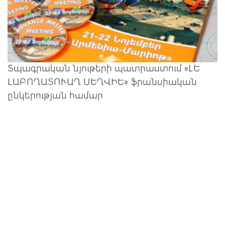
Տպագրական նյութերի պատրաստում «ԼԵ
ԼԱԲՈՂԱՏՈՒԱՂ ՍԵՂՎԻԵ» ֆրանսիական
ընկերության համար