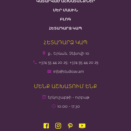
ԿԱՏԱՐՎԱԾ ԱՇԽԱՏԱՆՔՆԵՐ
ՄԵՐ ՄԱՍԻՆ
ԲԼՈԳ
ՀԵՏԱԴԱՐՁ ԿԱՊ
ՀԵՏԱԴԱՐՁ ԿԱՊ
ք․ Երևան, Չեխովի 10
+374 55 44 20 29; +374 95 44 20 29
info@studioav.am
ՄԵՆՔ ԱՇԽԱՏՈՒՄ ԵՆՔ
երկուշաբթի - ուրբաթ
10։00 - 17։30