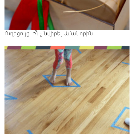
Ուղեցույց. Ի՞նչ նվիրել Ամանորին