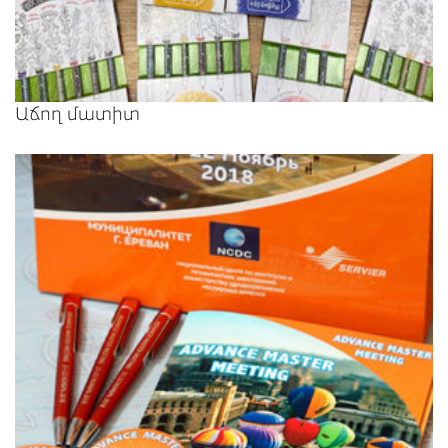
Աճող մատիտ