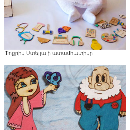
Փոքրիկ Ստելլայի ատամհատիկը