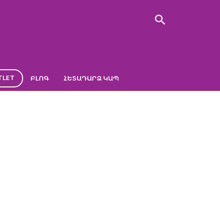
TLET
ԲԼՈԳ
ՀԵՏԱԴԱՐՁ ԿԱՊ
 ԲՆԱԿԱՆ
-օրգանայզեր բնական մամուռով