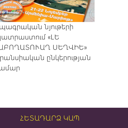
պագրական նյութերի
ատրաստում «ԼԵ
ԱԲՈՂԱՏՈՒԱՂ ՍԵՂՎԻԵ»
րանսիական ընկերության
ամար
ՀԵՏԱԴԱՐՁ ԿԱՊ