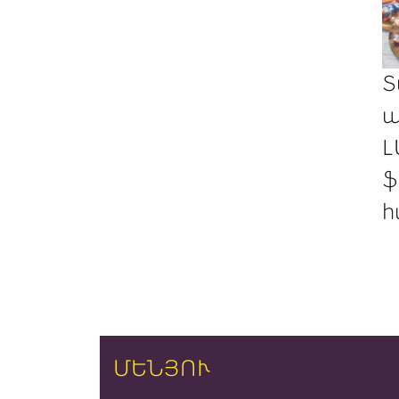
Տ
պ
Լ
ֆ
հ
ՄԵՆՅՈՒ