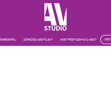
OU
ՈՒԹՅՈՒՆ
ՀՈՒՇԱՆՎԵՐՆԵՐ
ԿՈՐՊՈՐԱՏԻՎ ՆՎԵՐ
ՅՑ-ՕՐԳԱՆԱՅԶԵՐ
ՄԱՄՈՒՌՈՎ
Ր
->
ՕՐԱՑՈՒՅՑ
->
Օրացույց-օրգանայզեր բնական մամուռով
->
Օրացույց