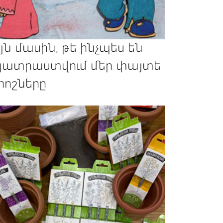
յն մասին, թե ինչպես են
ատրաստվում մեր փայտե
րոշները