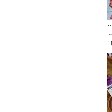
Ա
պ
բ