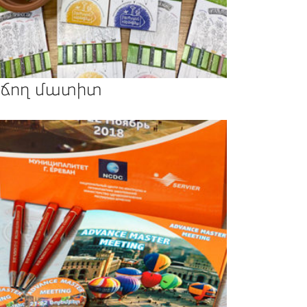
ճող մատիտ