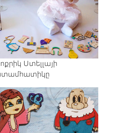
ոքրիկ Ստելլայի
տամհատիկը