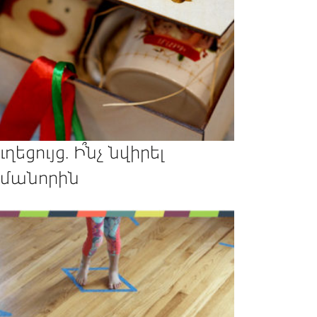
ւղեցույց. Ի՞նչ նվիրել
մանորին