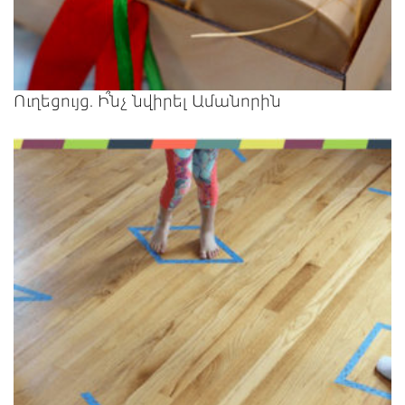
Ուղեցույց. Ի՞նչ նվիրել Ամանորին