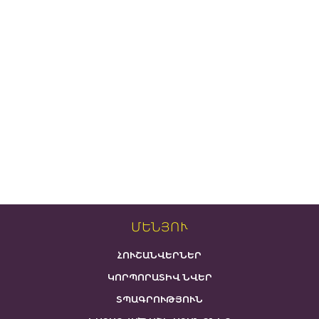
ՄԵՆՅՈՒ
ՀՈՒՇԱՆՎԵՐՆԵՐ
ԿՈՐՊՈՐԱՏԻՎ ՆՎԵՐ
ՏՊԱԳՐՈՒԹՅՈՒՆ