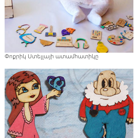
Փոքրիկ Ստելլայի ատամհատիկը