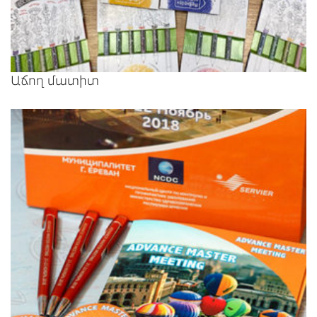
Աճող մատիտ