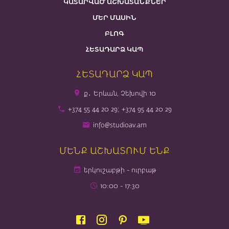
ԿԱՏԱՐՎԱԾ ԱՇԽԱՏԱՆՔՆԵՐ
ՄԵՐ ՄԱՍԻՆ
ԲԼՈԳ
ՀԵՏԱԴԱՐՁ ԿԱՊ
ՀԵՏԱԴԱՐՁ ԿԱՊ
ք․ Երևան, Չեխովի 10
+374 55 44 20 29; +374 95 44 20 29
info@studioav.am
ՄԵՆՔ ԱՇԽԱՏՈՒՄ ԵՆՔ
երկուշաբթի - ուրբաթ
10։00 - 17։30