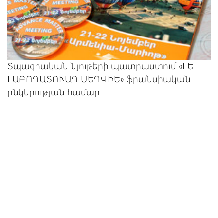
Տպագրական նյութերի պատրաստում «ԼԵ
ԼԱԲՈՂԱՏՈՒԱՂ ՍԵՂՎԻԵ» ֆրանսիական
ընկերության համար