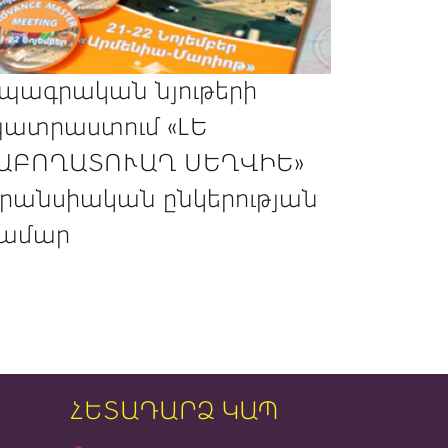
պագրական նյութերի
ատրաստում «ԼԵ
ԱԲՈՂԱՏՈՒԱՂ ՍԵՂՎԻԵ»
րանսիական ընկերության
ամար
ՀԵՏԱԴԱՐՁ ԿԱՊ