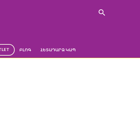
TLET
ԲԼՈԳ
ՀԵՏԱԴԱՐՁ ԿԱՊ
ԱՑԻԿ
նորյա փայտե բացիկ