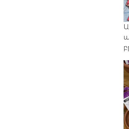
Ա
պ
բ