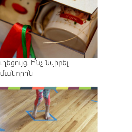
ւղեցույց. Ի՞նչ նվիրել
մանորին