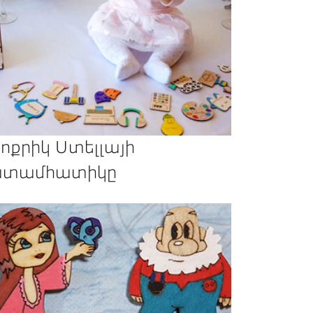
ոքրիկ Ստելլայի
տամհատիկը