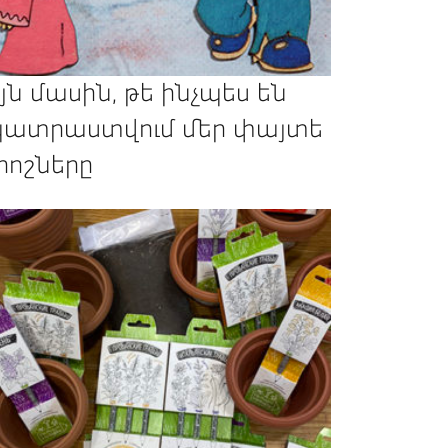
յն մասին, թե ինչպես են
ատրաստվում մեր փայտե
րոշները