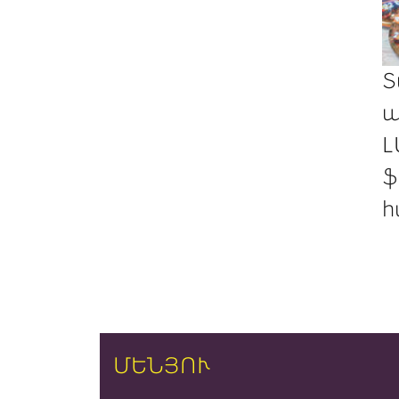
Տ
պ
Լ
ֆ
հ
ՄԵՆՅՈՒ