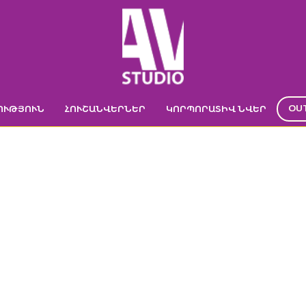
OU
ՈՒԹՅՈՒՆ
ՀՈՒՇԱՆՎԵՐՆԵՐ
ԿՈՐՊՈՐԱՏԻՎ ՆՎԵՐ
ՆՈՐՅԱ ՓԱՅՏԵ Բ
ՐԱՏԻՎ ՆՎԵՐ
->
ԲԱՑԻԿՆԵՐ
->
Փայտե բացիկ-տոնածառի խաղալիք
->
Ամա