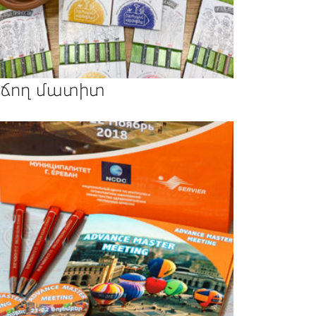
ճող մատիտ