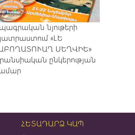
պագրական նյութերի
ատրաստում «ԼԵ
ԱԲՈՂԱՏՈՒԱՂ ՍԵՂՎԻԵ»
րանսիական ընկերության
ամար
ՀԵՏԱԴԱՐՁ ԿԱՊ