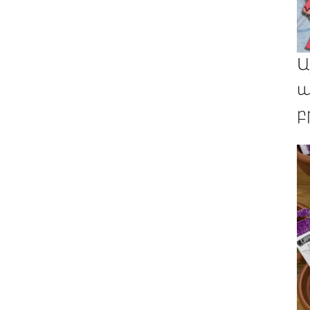
Ա
պ
բ