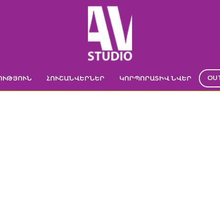
OU
ՈՒԹՅՈՒՆ
ՀՈՒՇԱՆՎԵՐՆԵՐ
ԿՈՐՊՈՐԱՏԻՎ ՆՎԵՐ
ԹԱՏՐՈՆ “ԵՐԵՔ 
ՆԵՐ
->
ԽԱՂԵՐ
->
Ստվերների թատրոն «Երեք խոզուկները»
->
Ստվերների թա