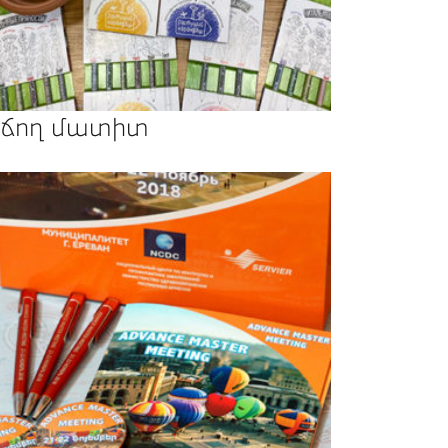
ճող մատիտ