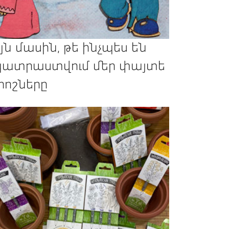
յն մասին, թե ինչպես են
ատրաստվում մեր փայտե
րոշները