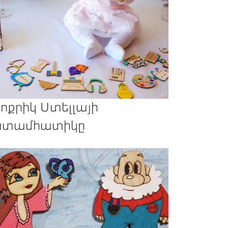
ոքրիկ Ստելլայի
տամհատիկը