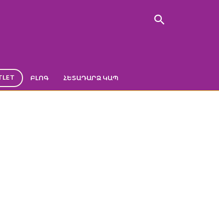
TLET
ԲԼՈԳ
ՀԵՏԱԴԱՐՁ ԿԱՊ
ԽՈԶՈՒԿՆԵՐԸ”
տրոն “Երեք խոզուկները”