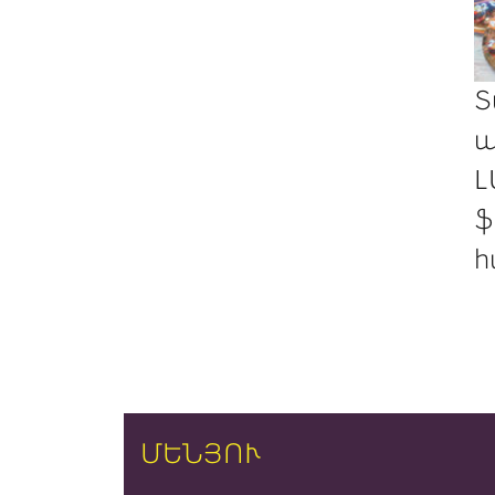
Տ
պ
Լ
ֆ
հ
ՄԵՆՅՈՒ