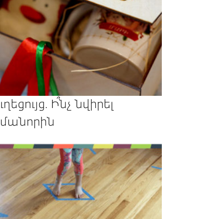
ւղեցույց. Ի՞նչ նվիրել
մանորին