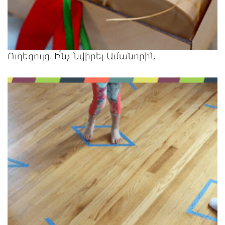
Ուղեցույց. Ի՞նչ նվիրել Ամանորին