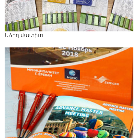
Աճող մատիտ