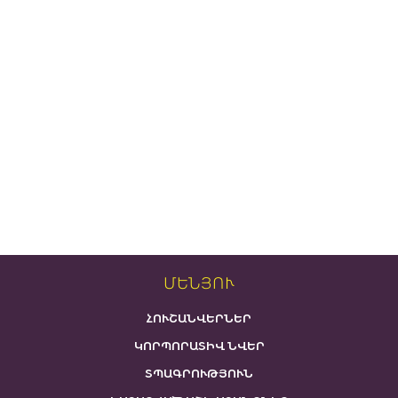
ՄԵՆՅՈՒ
ՀՈՒՇԱՆՎԵՐՆԵՐ
ԿՈՐՊՈՐԱՏԻՎ ՆՎԵՐ
ՏՊԱԳՐՈՒԹՅՈՒՆ