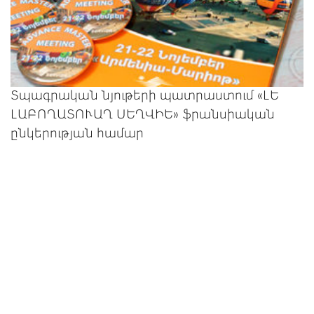
Տպագրական նյութերի պատրաստում «ԼԵ
ԼԱԲՈՂԱՏՈՒԱՂ ՍԵՂՎԻԵ» ֆրանսիական
ընկերության համար