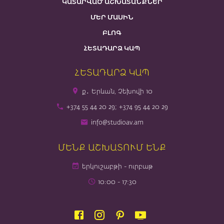
ԿԱՏԱՐՎԱԾ ԱՇԽԱՏԱՆՔՆԵՐ
ՄԵՐ ՄԱՍԻՆ
ԲԼՈԳ
ՀԵՏԱԴԱՐՁ ԿԱՊ
ՀԵՏԱԴԱՐՁ ԿԱՊ
ք․ Երևան, Չեխովի 10
+374 55 44 20 29; +374 95 44 20 29
info@studioav.am
ՄԵՆՔ ԱՇԽԱՏՈՒՄ ԵՆՔ
երկուշաբթի - ուրբաթ
10։00 - 17։30