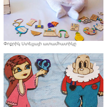
Փոքրիկ Ստելլայի ատամհատիկը