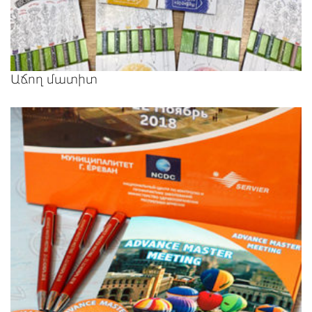
Աճող մատիտ