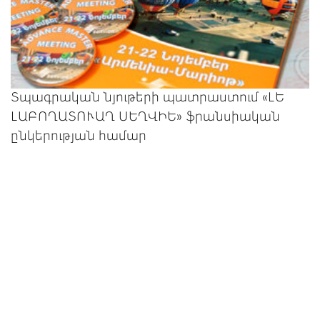
Տպագրական նյութերի պատրաստում «ԼԵ
ԼԱԲՈՂԱՏՈՒԱՂ ՍԵՂՎԻԵ» ֆրանսիական
ընկերության համար