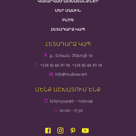
ԿԱՏԱՐՎԱԾ ԱՇԽԱՏԱՆՔՆԵՐ
ՄԵՐ ՄԱՍԻՆ
ԲԼՈԳ
ՀԵՏԱԴԱՐՁ ԿԱՊ
ՀԵՏԱԴԱՐՁ ԿԱՊ
ք․ Երևան, Չեխովի 10
+374 55 44 20 29; +374 95 44 20 29
info@studioav.am
ՄԵՆՔ ԱՇԽԱՏՈՒՄ ԵՆՔ
երկուշաբթի - ուրբաթ
10։00 - 17։30