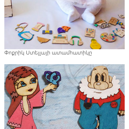
Փոքրիկ Ստելլայի ատամհատիկը