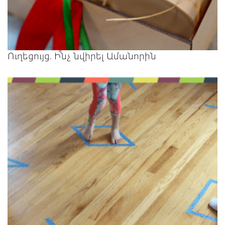
Ուղեցույց. Ի՞նչ նվիրել Ամանորին