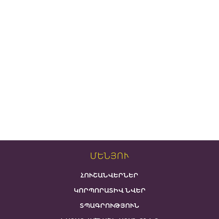
ՄԵՆՅՈՒ
ՀՈՒՇԱՆՎԵՐՆԵՐ
ԿՈՐՊՈՐԱՏԻՎ ՆՎԵՐ
ՏՊԱԳՐՈՒԹՅՈՒՆ