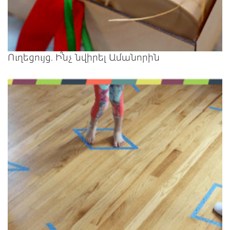
Ուղեցույց. Ի՞նչ նվիրել Ամանորին