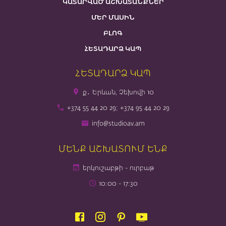
ԿԱՏԱՐՎԱԾ ԱՇԽԱՏԱՆՔՆԵՐ
ՄԵՐ ՄԱՍԻՆ
ԲԼՈԳ
ՀԵՏԱԴԱՐՁ ԿԱՊ
ՀԵՏԱԴԱՐՁ ԿԱՊ
ք․ Երևան, Չեխովի 10
+374 55 44 20 29; +374 95 44 20 29
info@studioav.am
ՄԵՆՔ ԱՇԽԱՏՈՒՄ ԵՆՔ
երկուշաբթի - ուրբաթ
10։00 - 17։30