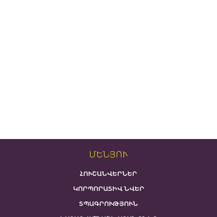
ՄԵՆՅՈՒ
ՀՈՒՇԱՆՎԵՐՆԵՐ
ԿՈՐՊՈՐԱՏԻՎ ՆՎԵՐ
ՏՊԱԳՐՈՒԹՅՈՒՆ