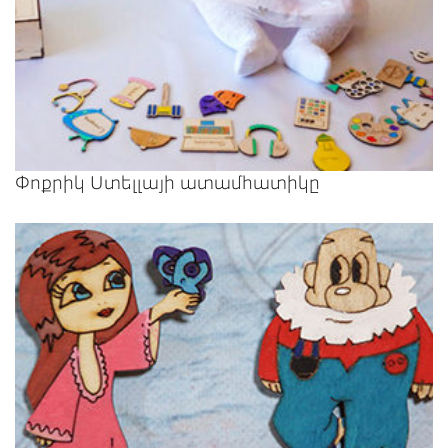
Փոքրիկ Ստելլայի ատամհատիկը