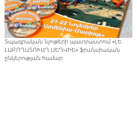
Տպագրական նյութերի պատրաստում «ԼԵ
ԼԱԲՈՂԱՏՈՒԱՂ ՍԵՂՎԻԵ» ֆրանսիական
ընկերության համար