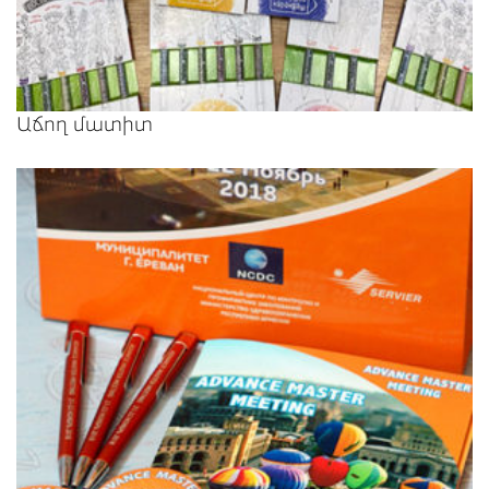
Աճող մատիտ