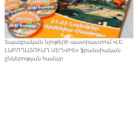
Տպագրական նյութերի պատրաստում «ԼԵ
ԼԱԲՈՂԱՏՈՒԱՂ ՍԵՂՎԻԵ» ֆրանսիական
ընկերության համար