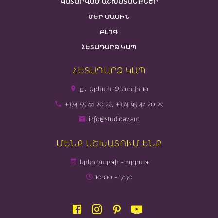
ԿԱՏԱՐՎԱԾ ԱՇԽԱՏԱՆՔՆԵՐ
ՄԵՐ ՄԱՍԻՆ
ԲԼՈԳ
ՀԵՏԱԴԱՐՁ ԿԱՊ
ՀԵՏԱԴԱՐՁ ԿԱՊ
ք․ Երևան, Չեխովի 10
+374 55 44 20 29; +374 95 44 20 29
info@studioav.am
ՄԵՆՔ ԱՇԽԱՏՈՒՄ ԵՆՔ
երկուշաբթի - ուրբաթ
10։00 - 17։30