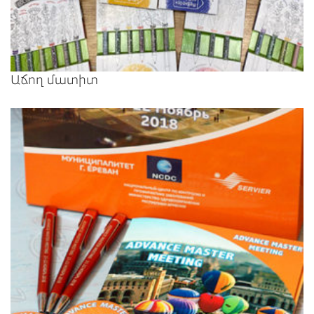
Աճող մատիտ