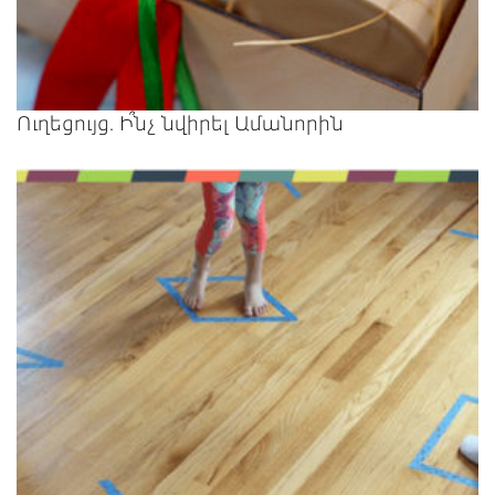
Ուղեցույց. Ի՞նչ նվիրել Ամանորին