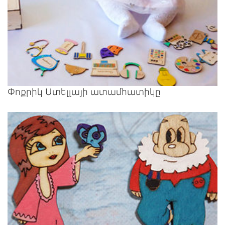
Փոքրիկ Ստելլայի ատամհատիկը