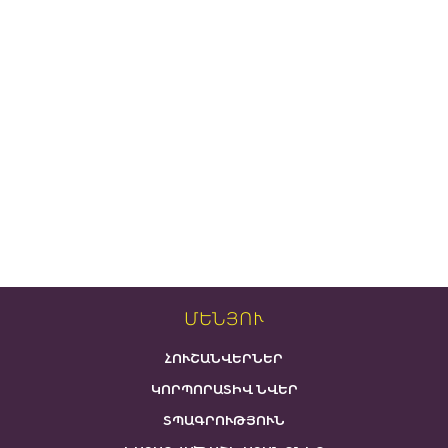
ՄԵՆՅՈՒ
ՀՈՒՇԱՆՎԵՐՆԵՐ
ԿՈՐՊՈՐԱՏԻՎ ՆՎԵՐ
ՏՊԱԳՐՈՒԹՅՈՒՆ