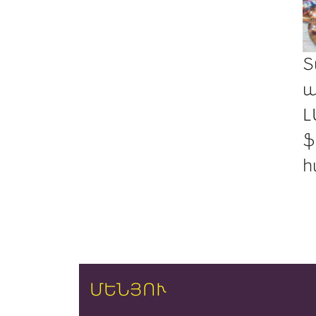
Տ
պ
Լ
ֆ
հ
ՄԵՆՅՈՒ