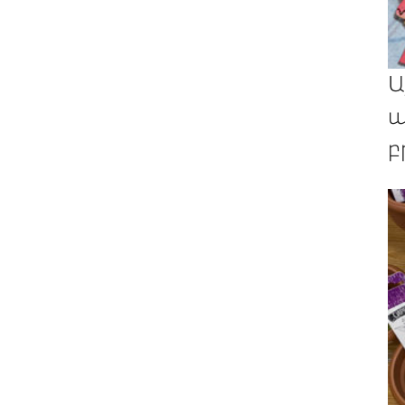
Ա
պ
բ