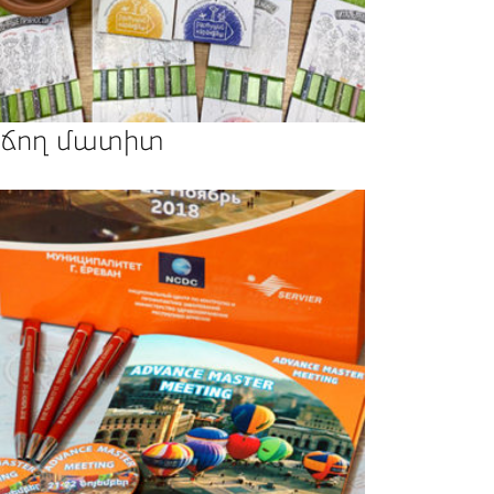
ճող մատիտ