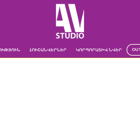
OU
ՈՒԹՅՈՒՆ
ՀՈՒՇԱՆՎԵՐՆԵՐ
ԿՈՐՊՈՐԱՏԻՎ ՆՎԵՐ
ՏՈՒՓ ՄԱՆՈՒՇԱ
->
Տոնածառի փայտե խաղալիքների հավաքածու «Ներկիր և զարդարիր տո