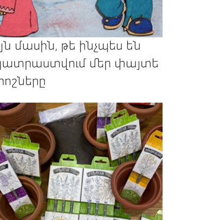
յն մասին, թե ինչպես են
ատրաստվում մեր փայտե
րոշները