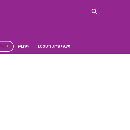
TLET
ԲԼՈԳ
ՀԵՏԱԴԱՐՁ ԿԱՊ
ԿԱԳՈՒՅՆ
նածառը»
->
Փայտե տուփ մանուշակագույն