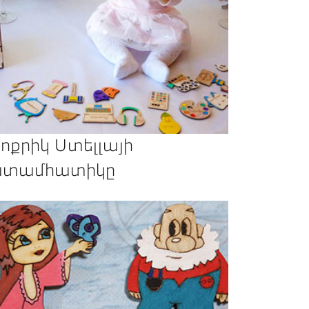
ոքրիկ Ստելլայի
տամհատիկը