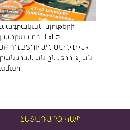
պագրական նյութերի
ատրաստում «ԼԵ
ԱԲՈՂԱՏՈՒԱՂ ՍԵՂՎԻԵ»
րանսիական ընկերության
ամար
ՀԵՏԱԴԱՐՁ ԿԱՊ