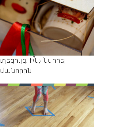
ւղեցույց. Ի՞նչ նվիրել
մանորին