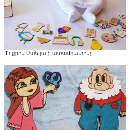
Փոքրիկ Ստելլայի ատամհատիկը