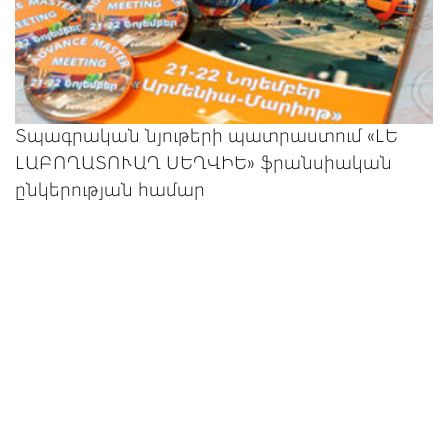
Տպագրական նյութերի պատրաստում «ԼԵ
ԼԱԲՈՂԱՏՈՒԱՂ ՍԵՂՎԻԵ» ֆրանսիական
ընկերության համար