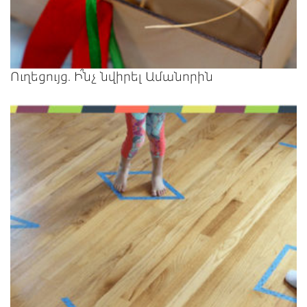
Ուղեցույց. Ի՞նչ նվիրել Ամանորին