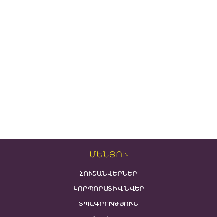
ՄԵՆՅՈՒ
ՀՈՒՇԱՆՎԵՐՆԵՐ
ԿՈՐՊՈՐԱՏԻՎ ՆՎԵՐ
ՏՊԱԳՐՈՒԹՅՈՒՆ