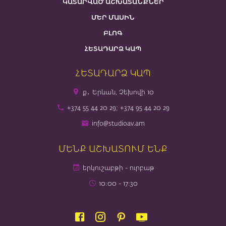
ԿԱՏԱՐՎԱԾ ԱՇԽԱՏԱՆՔՆԵՐ
ՄԵՐ ՄԱՍԻՆ
ԲԼՈԳ
ՀԵՏԱԴԱՐՁ ԿԱՊ
ՀԵՏԱԴԱՐՁ ԿԱՊ
ք․ Երևան, Չեխովի 10
+374 55 44 20 29; +374 95 44 20 29
info@studioav.am
ՄԵՆՔ ԱՇԽԱՏՈՒՄ ԵՆՔ
երկուշաբթի - ուրբաթ
10։00 - 17։30