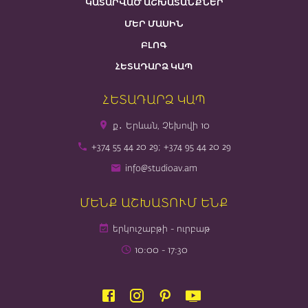
ԿԱՏԱՐՎԱԾ ԱՇԽԱՏԱՆՔՆԵՐ
ՄԵՐ ՄԱՍԻՆ
ԲԼՈԳ
ՀԵՏԱԴԱՐՁ ԿԱՊ
ՀԵՏԱԴԱՐՁ ԿԱՊ
ք․ Երևան, Չեխովի 10
+374 55 44 20 29; +374 95 44 20 29
info@studioav.am
ՄԵՆՔ ԱՇԽԱՏՈՒՄ ԵՆՔ
երկուշաբթի - ուրբաթ
10։00 - 17։30