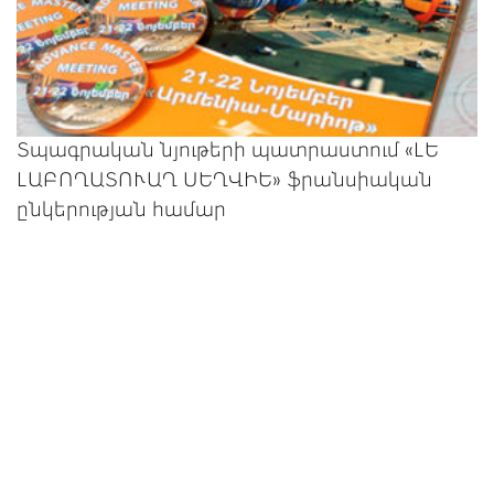
Տպագրական նյութերի պատրաստում «ԼԵ
ԼԱԲՈՂԱՏՈՒԱՂ ՍԵՂՎԻԵ» ֆրանսիական
ընկերության համար