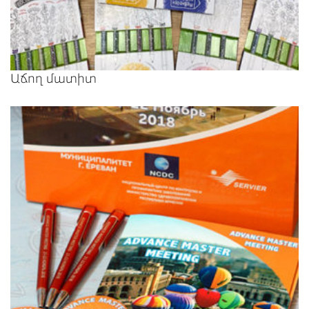
Աճող մատիտ