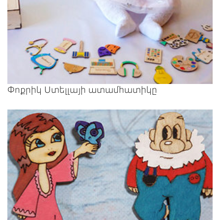
Փոքրիկ Ստելլայի ատամհատիկը