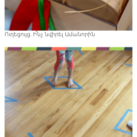
Ուղեցույց. Ի՞նչ նվիրել Ամանորին