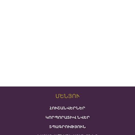
ՄԵՆՅՈՒ
ՀՈՒՇԱՆՎԵՐՆԵՐ
ԿՈՐՊՈՐԱՏԻՎ ՆՎԵՐ
ՏՊԱԳՐՈՒԹՅՈՒՆ