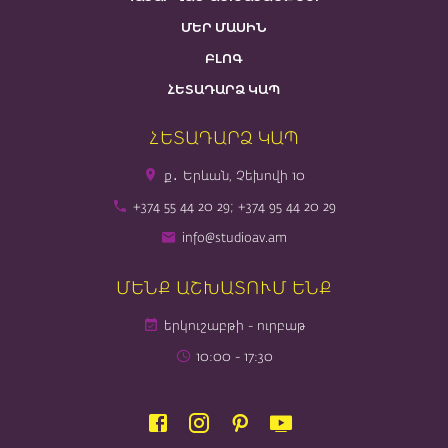
ՄԵՐ ՄԱՍԻՆ
ԲԼՈԳ
ՀԵՏԱԴԱՐՁ ԿԱՊ
ՀԵՏԱԴԱՐՁ ԿԱՊ
ք․ Երևան, Չեխովի 10
+374 55 44 20 29; +374 95 44 20 29
info@studioav.am
ՄԵՆՔ ԱՇԽԱՏՈՒՄ ԵՆՔ
երկուշաբթի - ուրբաթ
10։00 - 17։30