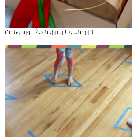
Ուղեցույց. Ի՞նչ նվիրել Ամանորին