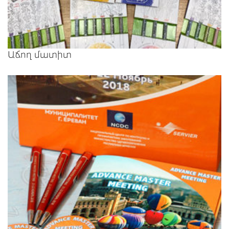
Աճող մատիտ