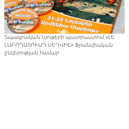
Տպագրական նյութերի պատրաստում «ԼԵ
ԼԱԲՈՂԱՏՈՒԱՂ ՍԵՂՎԻԵ» ֆրանսիական
ընկերության համար