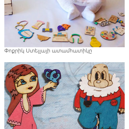
Փոքրիկ Ստելլայի ատամհատիկը