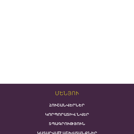
ՄԵՆՅՈՒ
ՀՈՒՇԱՆՎԵՐՆԵՐ
ԿՈՐՊՈՐԱՏԻՎ ՆՎԵՐ
ՏՊԱԳՐՈՒԹՅՈՒՆ
ԿԱՏԱՐՎԱԾ ԱՇԽԱՏԱՆՔՆԵՐ