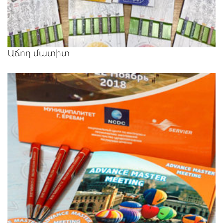
Աճող մատիտ