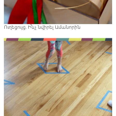
Ուղեցույց. Ի՞նչ նվիրել Ամանորին