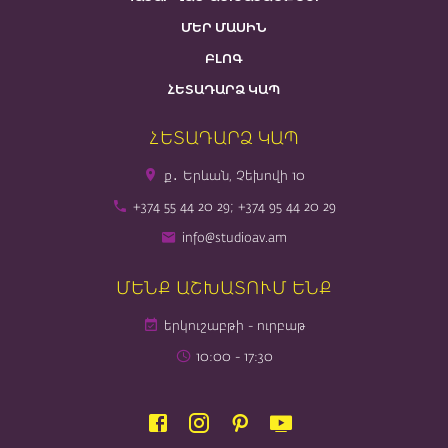
ՄԵՐ ՄԱՍԻՆ
ԲԼՈԳ
ՀԵՏԱԴԱՐՁ ԿԱՊ
ՀԵՏԱԴԱՐՁ ԿԱՊ
ք․ Երևան, Չեխովի 10
+374 55 44 20 29; +374 95 44 20 29
info@studioav.am
ՄԵՆՔ ԱՇԽԱՏՈՒՄ ԵՆՔ
երկուշաբթի - ուրբաթ
10։00 - 17։30