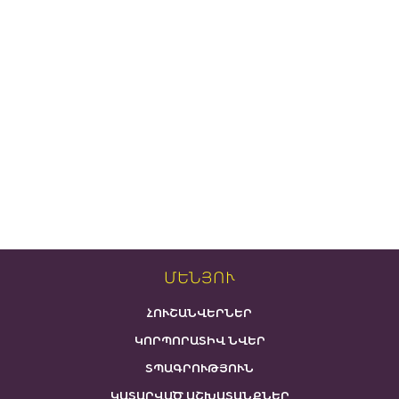
ՄԵՆՅՈՒ
ՀՈՒՇԱՆՎԵՐՆԵՐ
ԿՈՐՊՈՐԱՏԻՎ ՆՎԵՐ
ՏՊԱԳՐՈՒԹՅՈՒՆ
ԿԱՏԱՐՎԱԾ ԱՇԽԱՏԱՆՔՆԵՐ