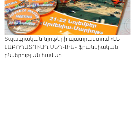
Տպագրական նյութերի պատրաստում «ԼԵ
ԼԱԲՈՂԱՏՈՒԱՂ ՍԵՂՎԻԵ» ֆրանսիական
ընկերության համար