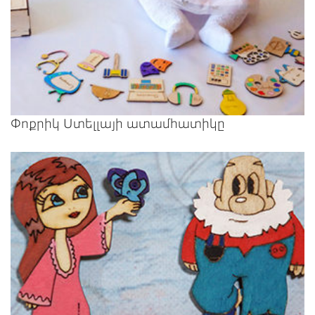
Փոքրիկ Ստելլայի ատամհատիկը