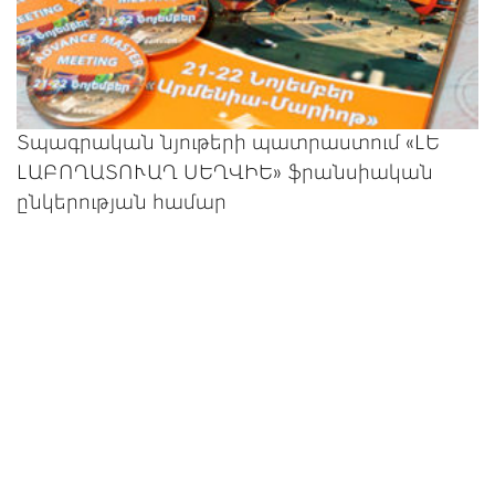
Տպագրական նյութերի պատրաստում «ԼԵ
ԼԱԲՈՂԱՏՈՒԱՂ ՍԵՂՎԻԵ» ֆրանսիական
ընկերության համար