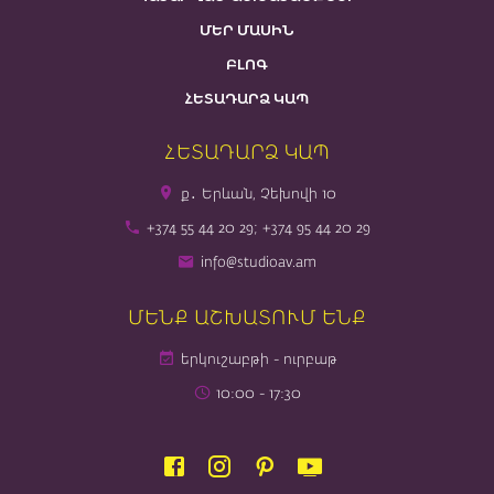
ՄԵՐ ՄԱՍԻՆ
ԲԼՈԳ
ՀԵՏԱԴԱՐՁ ԿԱՊ
ՀԵՏԱԴԱՐՁ ԿԱՊ
ք․ Երևան, Չեխովի 10
+374 55 44 20 29; +374 95 44 20 29
info@studioav.am
ՄԵՆՔ ԱՇԽԱՏՈՒՄ ԵՆՔ
երկուշաբթի - ուրբաթ
10։00 - 17։30