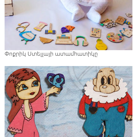
Փոքրիկ Ստելլայի ատամհատիկը