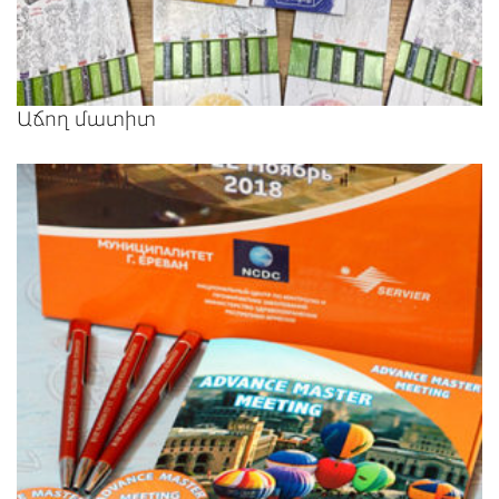
Աճող մատիտ