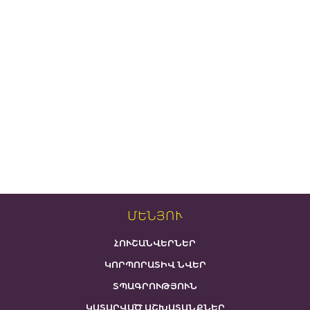
ՄԵՆՅՈՒ
ՀՈՒՇԱՆՎԵՐՆԵՐ
ԿՈՐՊՈՐԱՏԻՎ ՆՎԵՐ
ՏՊԱԳՐՈՒԹՅՈՒՆ
ԿԱՏԱՐՎԱԾ ԱՇԽԱՏԱՆՔՆԵՐ