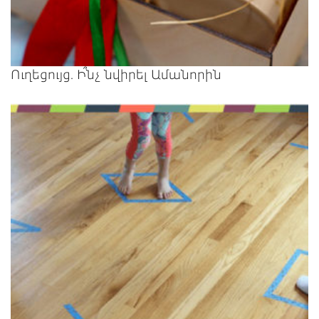
Ուղեցույց. Ի՞նչ նվիրել Ամանորին