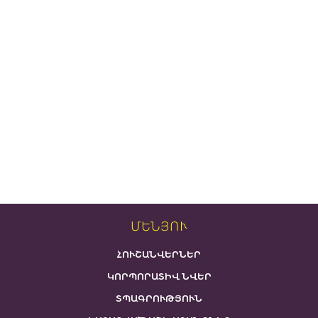
ՄԵՆՅՈՒ
ՀՈՒՇԱՆՎԵՐՆԵՐ
ԿՈՐՊՈՐԱՏԻՎ ՆՎԵՐ
ՏՊԱԳՐՈՒԹՅՈՒՆ