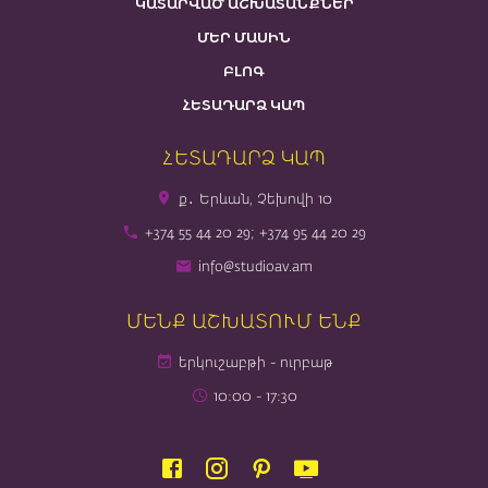
ԿԱՏԱՐՎԱԾ ԱՇԽԱՏԱՆՔՆԵՐ
ՄԵՐ ՄԱՍԻՆ
ԲԼՈԳ
ՀԵՏԱԴԱՐՁ ԿԱՊ
ՀԵՏԱԴԱՐՁ ԿԱՊ
ք․ Երևան, Չեխովի 10
+374 55 44 20 29; +374 95 44 20 29
info@studioav.am
ՄԵՆՔ ԱՇԽԱՏՈՒՄ ԵՆՔ
երկուշաբթի - ուրբաթ
10։00 - 17։30