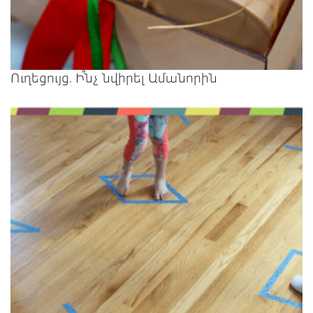
Ուղեցույց. Ի՞նչ նվիրել Ամանորին