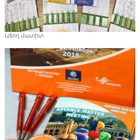
Աճող մատիտ