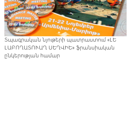
Տպագրական նյութերի պատրաստում «ԼԵ
ԼԱԲՈՂԱՏՈՒԱՂ ՍԵՂՎԻԵ» ֆրանսիական
ընկերության համար