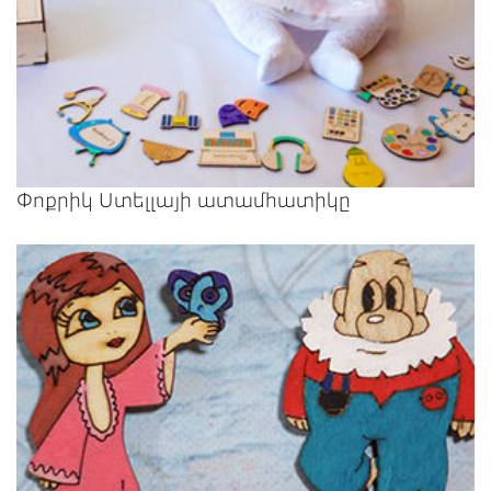
Փոքրիկ Ստելլայի ատամհատիկը