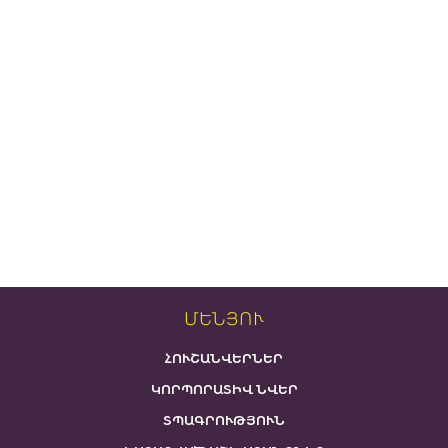
ՄԵՆՅՈՒ
ՀՈՒՇԱՆՎԵՐՆԵՐ
ԿՈՐՊՈՐԱՏԻՎ ՆՎԵՐ
ՏՊԱԳՐՈՒԹՅՈՒՆ