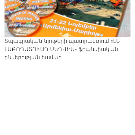
Տպագրական նյութերի պատրաստում «ԼԵ
ԼԱԲՈՂԱՏՈՒԱՂ ՍԵՂՎԻԵ» ֆրանսիական
ընկերության համար