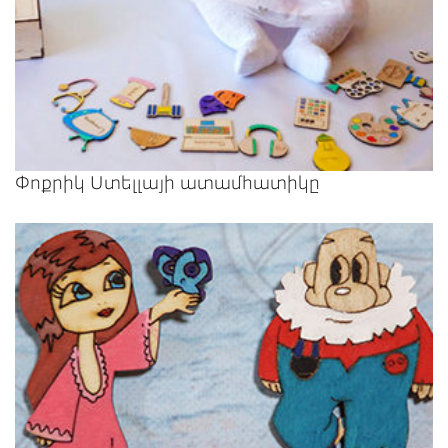
Փոքրիկ Ստելլայի ատամհատիկը