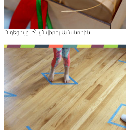
Ուղեցույց. Ի՞նչ նվիրել Ամանորին