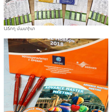
Աճող մատիտ