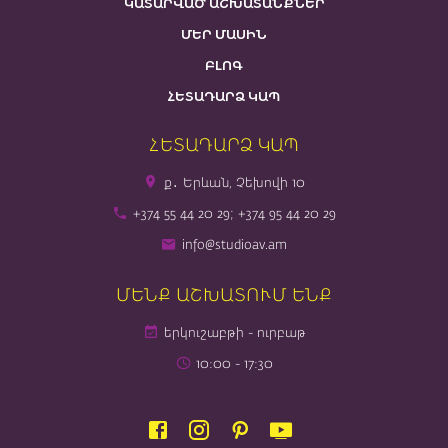
ԿԱՏԱՐՎԱԾ ԱՇԽԱՏԱՆՔՆԵՐ
ՄԵՐ ՄԱՍԻՆ
ԲԼՈԳ
ՀԵՏԱԴԱՐՁ ԿԱՊ
ՀԵՏԱԴԱՐՁ ԿԱՊ
ք․ Երևան, Չեխովի 10
+374 55 44 20 29; +374 95 44 20 29
info@studioav.am
ՄԵՆՔ ԱՇԽԱՏՈՒՄ ԵՆՔ
երկուշաբթի - ուրբաթ
10։00 - 17։30