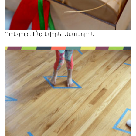
Ուղեցույց. Ի՞նչ նվիրել Ամանորին