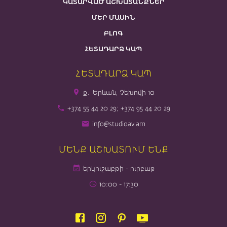
ԿԱՏԱՐՎԱԾ ԱՇԽԱՏԱՆՔՆԵՐ
ՄԵՐ ՄԱՍԻՆ
ԲԼՈԳ
ՀԵՏԱԴԱՐՁ ԿԱՊ
ՀԵՏԱԴԱՐՁ ԿԱՊ
ք․ Երևան, Չեխովի 10
+374 55 44 20 29; +374 95 44 20 29
info@studioav.am
ՄԵՆՔ ԱՇԽԱՏՈՒՄ ԵՆՔ
երկուշաբթի - ուրբաթ
10։00 - 17։30