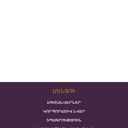
ՄԵՆՅՈՒ
ՀՈՒՇԱՆՎԵՐՆԵՐ
ԿՈՐՊՈՐԱՏԻՎ ՆՎԵՐ
ՏՊԱԳՐՈՒԹՅՈՒՆ