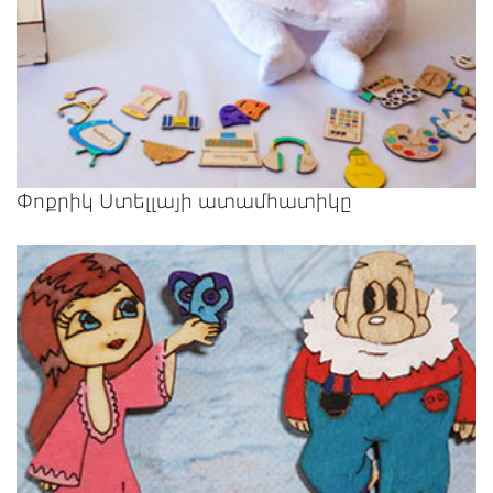
Փոքրիկ Ստելլայի ատամհատիկը