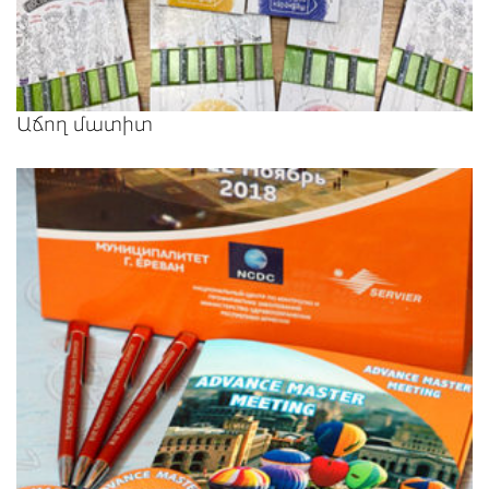
Աճող մատիտ