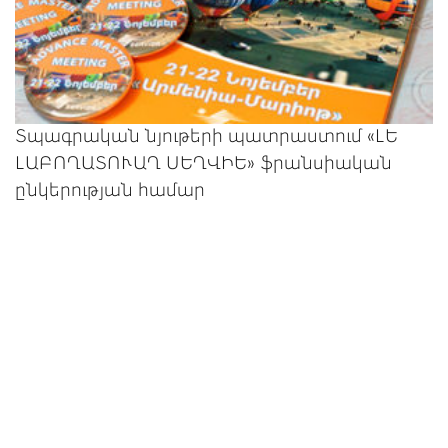
Տպագրական նյութերի պատրաստում «ԼԵ
ԼԱԲՈՂԱՏՈՒԱՂ ՍԵՂՎԻԵ» ֆրանսիական
ընկերության համար