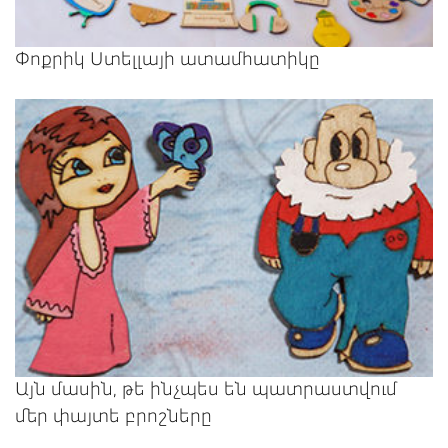
Փոքրիկ Ստելլայի ատամհատիկը
Այն մասին, թե ինչպես են պատրաստվում
մեր փայտե բրոշները