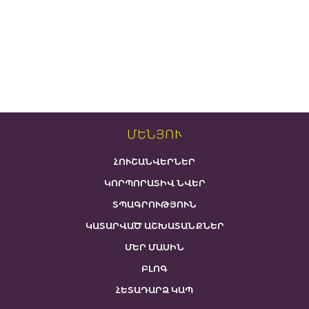
ՄԵՆՅՈՒ
ՀՈՒՇԱՆՎԵՐՆԵՐ
ԿՈՐՊՈՐԱՏԻՎ ՆՎԵՐ
ՏՊԱԳՐՈՒԹՅՈՒՆ
ԿԱՏԱՐՎԱԾ ԱՇԽԱՏԱՆՔՆԵՐ
ՄԵՐ ՄԱՍԻՆ
ԲԼՈԳ
ՀԵՏԱԴԱՐՁ ԿԱՊ