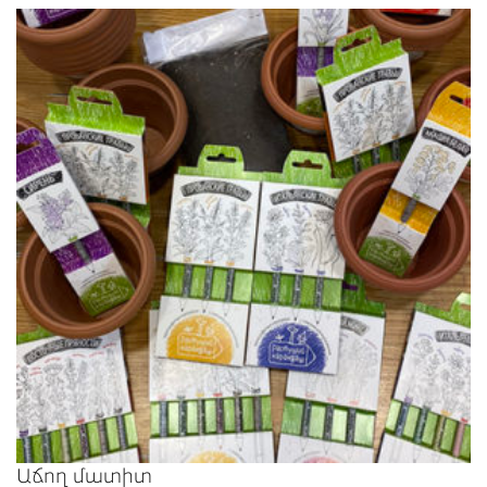
Աճող մատիտ