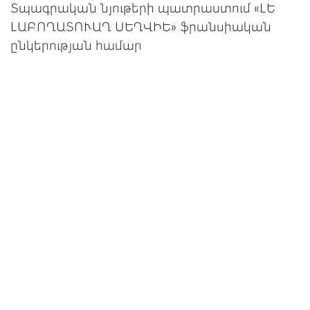
Տպագրական նյութերի պատրաստում «ԼԵ
ԼԱԲՈՂԱՏՈՒԱՂ ՍԵՂՎԻԵ» ֆրանսիական
ընկերության համար