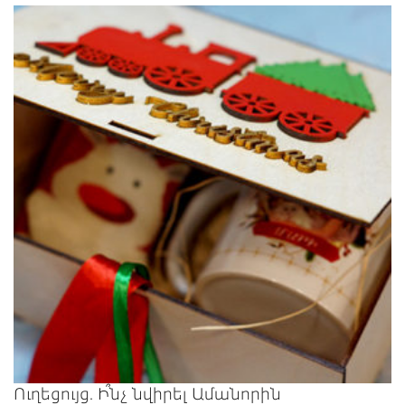
Ուղեցույց. Ի՞նչ նվիրել Ամանորին