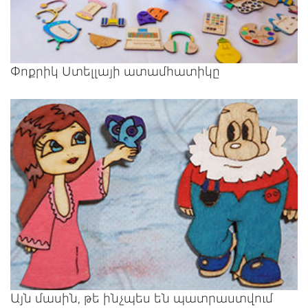
Փոքրիկ Ստելլայի ատամհատիկը
Այն մասին, թե ինչպես են պատրաստվում