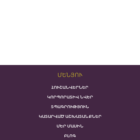
ՄԵՆՅՈՒ
ՀՈՒՇԱՆՎԵՐՆԵՐ
ԿՈՐՊՈՐԱՏԻՎ ՆՎԵՐ
ՏՊԱԳՐՈՒԹՅՈՒՆ
ԿԱՏԱՐՎԱԾ ԱՇԽԱՏԱՆՔՆԵՐ
ՄԵՐ ՄԱՍԻՆ
ԲԼՈԳ