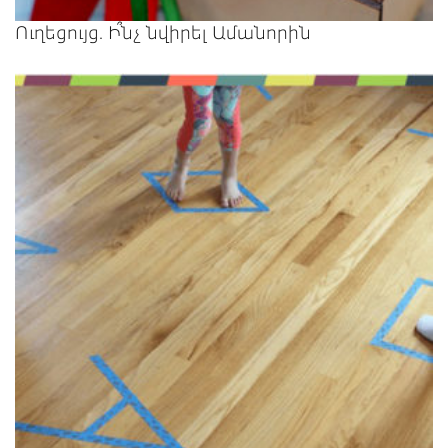
Ուղեցույց. Ի՞նչ նվիրել Ամանորին