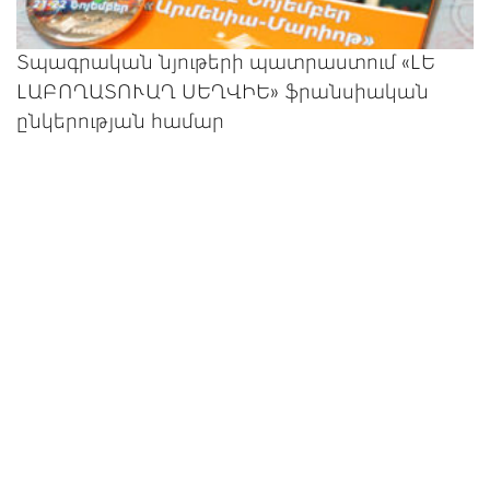
Տպագրական նյութերի պատրաստում «ԼԵ
ԼԱԲՈՂԱՏՈՒԱՂ ՍԵՂՎԻԵ» ֆրանսիական
ընկերության համար