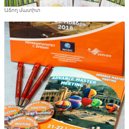
Աճող մատիտ