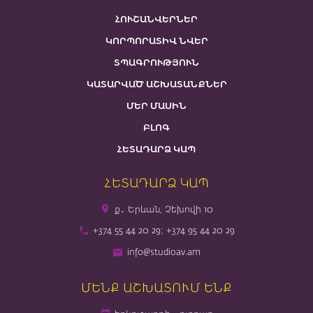
ՀՈՒՇԱՆՎԵՐՆԵՐ
ԿՈՐՊՈՐԱՏԻՎ ՆՎԵՐ
ՏՊԱԳՐՈՒԹՅՈՒՆ
ԿԱՏԱՐՎԱԾ ԱՇԽԱՏԱՆՔՆԵՐ
ՄԵՐ ՄԱՍԻՆ
ԲԼՈԳ
ՀԵՏԱԴԱՐՁ ԿԱՊ
ՀԵՏԱԴԱՐՁ ԿԱՊ
ք․ Երևան, Չեխովի 10
+374 55 44 20 29; +374 95 44 20 29
info@studioav.am
ՄԵՆՔ ԱՇԽԱՏՈՒՄ ԵՆՔ