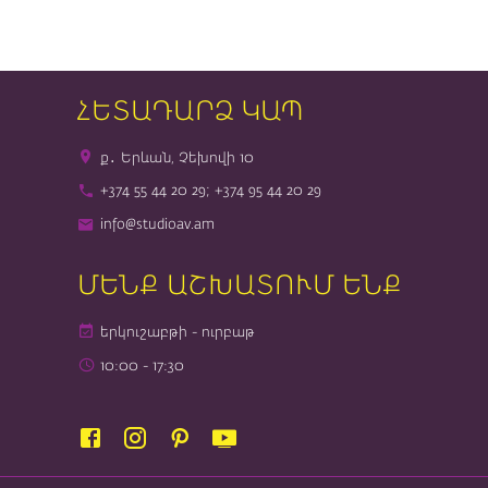
ՀԵՏԱԴԱՐՁ ԿԱՊ
ք․ Երևան, Չեխովի 10
+374 55 44 20 29; +374 95 44 20 29
info@studioav.am
ՄԵՆՔ ԱՇԽԱՏՈՒՄ ԵՆՔ
երկուշաբթի - ուրբաթ
10։00 - 17։30