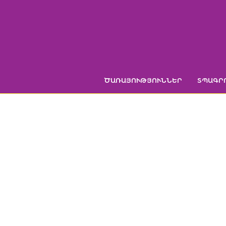
Skip
to
content
ԾԱՌԱՅՈՒԹՅՈՒՆՆԵՐ
ՏՊԱԳՐ