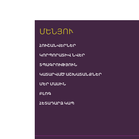
ՄԵՆՅՈՒ
ՀՈՒՇԱՆՎԵՐՆԵՐ
ԿՈՐՊՈՐԱՏԻՎ ՆՎԵՐ
ՏՊԱԳՐՈՒԹՅՈՒՆ
ԿԱՏԱՐՎԱԾ ԱՇԽԱՏԱՆՔՆԵՐ
ՄԵՐ ՄԱՍԻՆ
ԲԼՈԳ
ՀԵՏԱԴԱՐՁ ԿԱՊ