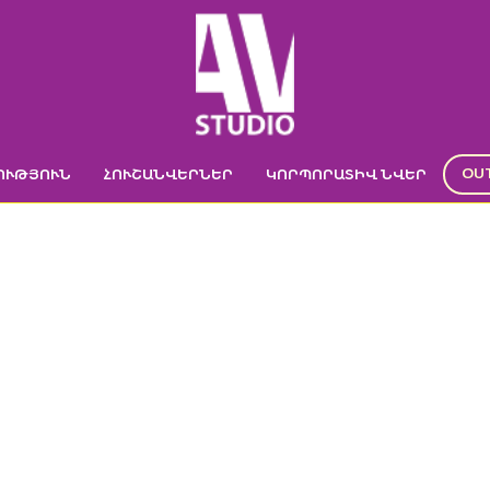
OU
ՈՒԹՅՈՒՆ
ՀՈՒՇԱՆՎԵՐՆԵՐ
ԿՈՐՊՈՐԱՏԻՎ ՆՎԵՐ
SS LOGO
Գլխավոր
->
Գլխավոր
->
SS logo