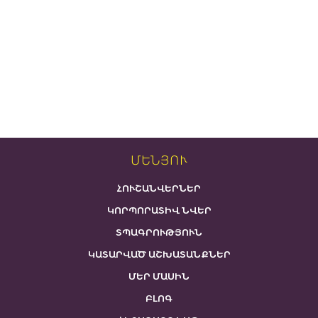
ՄԵՆՅՈՒ
ՀՈՒՇԱՆՎԵՐՆԵՐ
ԿՈՐՊՈՐԱՏԻՎ ՆՎԵՐ
ՏՊԱԳՐՈՒԹՅՈՒՆ
ԿԱՏԱՐՎԱԾ ԱՇԽԱՏԱՆՔՆԵՐ
ՄԵՐ ՄԱՍԻՆ
ԲԼՈԳ