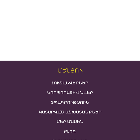
ՄԵՆՅՈՒ
ՀՈՒՇԱՆՎԵՐՆԵՐ
ԿՈՐՊՈՐԱՏԻՎ ՆՎԵՐ
ՏՊԱԳՐՈՒԹՅՈՒՆ
ԿԱՏԱՐՎԱԾ ԱՇԽԱՏԱՆՔՆԵՐ
ՄԵՐ ՄԱՍԻՆ
ԲԼՈԳ