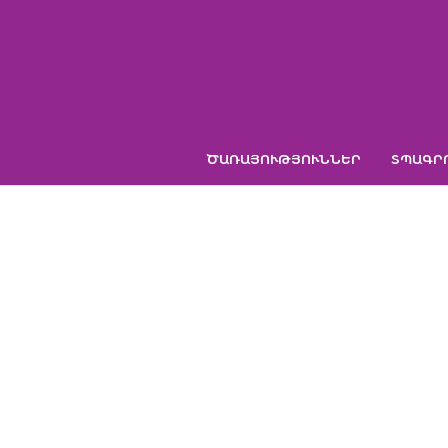
Skip
to
content
ԾԱՌԱՅՈՒԹՅՈՒՆՆԵՐ
ՏՊԱԳՐ