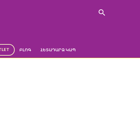
TLET
ԲԼՈԳ
ՀԵՏԱԴԱՐՁ ԿԱՊ