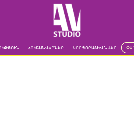
OU
ՈՒԹՅՈՒՆ
ՀՈՒՇԱՆՎԵՐՆԵՐ
ԿՈՐՊՈՐԱՏԻՎ ՆՎԵՐ
DSC03051
Գլխավոր
->
Գլխավոր
->
DSC03051