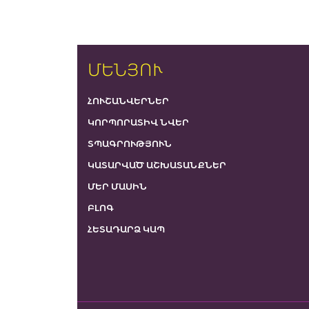
ՄԵՆՅՈՒ
ՀՈՒՇԱՆՎԵՐՆԵՐ
ԿՈՐՊՈՐԱՏԻՎ ՆՎԵՐ
ՏՊԱԳՐՈՒԹՅՈՒՆ
ԿԱՏԱՐՎԱԾ ԱՇԽԱՏԱՆՔՆԵՐ
ՄԵՐ ՄԱՍԻՆ
ԲԼՈԳ
ՀԵՏԱԴԱՐՁ ԿԱՊ