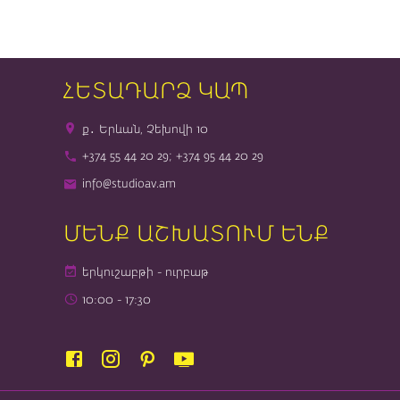
ՀԵՏԱԴԱՐՁ ԿԱՊ
ք․ Երևան, Չեխովի 10
+374 55 44 20 29; +374 95 44 20 29
info@studioav.am
ՄԵՆՔ ԱՇԽԱՏՈՒՄ ԵՆՔ
երկուշաբթի - ուրբաթ
10։00 - 17։30