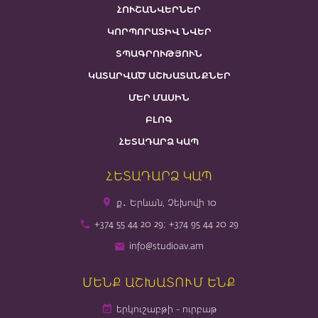
ՀՈՒՇԱՆՎԵՐՆԵՐ
ԿՈՐՊՈՐԱՏԻՎ ՆՎԵՐ
ՏՊԱԳՐՈՒԹՅՈՒՆ
ԿԱՏԱՐՎԱԾ ԱՇԽԱՏԱՆՔՆԵՐ
ՄԵՐ ՄԱՍԻՆ
ԲԼՈԳ
ՀԵՏԱԴԱՐՁ ԿԱՊ
ՀԵՏԱԴԱՐՁ ԿԱՊ
ք․ Երևան, Չեխովի 10
+374 55 44 20 29; +374 95 44 20 29
info@studioav.am
ՄԵՆՔ ԱՇԽԱՏՈՒՄ ԵՆՔ
երկուշաբթի - ուրբաթ