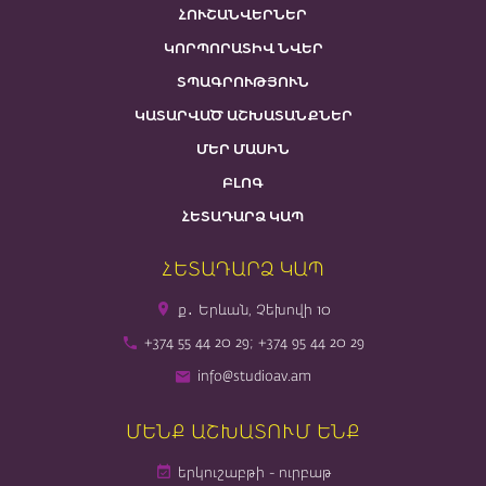
ՀՈՒՇԱՆՎԵՐՆԵՐ
ԿՈՐՊՈՐԱՏԻՎ ՆՎԵՐ
ՏՊԱԳՐՈՒԹՅՈՒՆ
ԿԱՏԱՐՎԱԾ ԱՇԽԱՏԱՆՔՆԵՐ
ՄԵՐ ՄԱՍԻՆ
ԲԼՈԳ
ՀԵՏԱԴԱՐՁ ԿԱՊ
ՀԵՏԱԴԱՐՁ ԿԱՊ
ք․ Երևան, Չեխովի 10
+374 55 44 20 29; +374 95 44 20 29
info@studioav.am
ՄԵՆՔ ԱՇԽԱՏՈՒՄ ԵՆՔ
երկուշաբթի - ուրբաթ