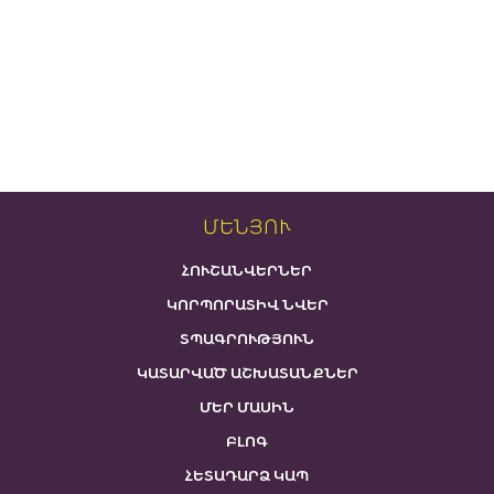
ՄԵՆՅՈՒ
ՀՈՒՇԱՆՎԵՐՆԵՐ
ԿՈՐՊՈՐԱՏԻՎ ՆՎԵՐ
ՏՊԱԳՐՈՒԹՅՈՒՆ
ԿԱՏԱՐՎԱԾ ԱՇԽԱՏԱՆՔՆԵՐ
ՄԵՐ ՄԱՍԻՆ
ԲԼՈԳ
ՀԵՏԱԴԱՐՁ ԿԱՊ