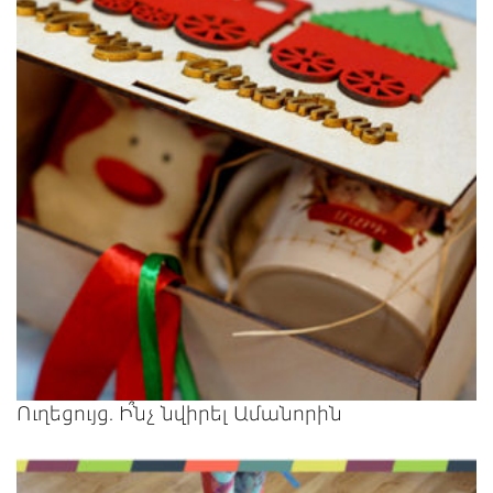
Ուղեցույց. Ի՞նչ նվիրել Ամանորին