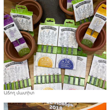
Աճող մատիտ