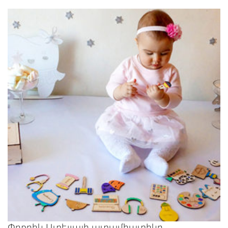
Փոքրիկ Ստելլայի ատամհատիկը