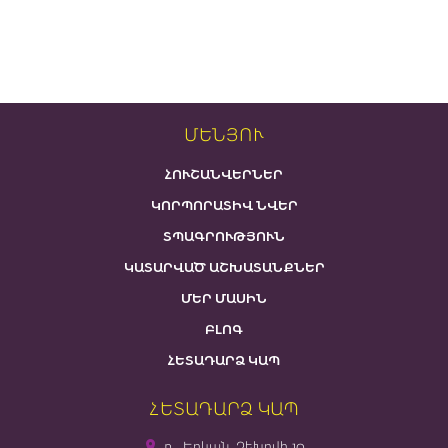
ՄԵՆՅՈՒ
ՀՈՒՇԱՆՎԵՐՆԵՐ
ԿՈՐՊՈՐԱՏԻՎ ՆՎԵՐ
ՏՊԱԳՐՈՒԹՅՈՒՆ
ԿԱՏԱՐՎԱԾ ԱՇԽԱՏԱՆՔՆԵՐ
ՄԵՐ ՄԱՍԻՆ
ԲԼՈԳ
ՀԵՏԱԴԱՐՁ ԿԱՊ
ՀԵՏԱԴԱՐՁ ԿԱՊ
ք․ Երևան, Չեխովի 10