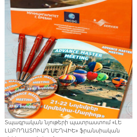
Տպագրական նյութերի պատրաստում «ԼԵ
ԼԱԲՈՂԱՏՈՒԱՂ ՍԵՂՎԻԵ» ֆրանսիական